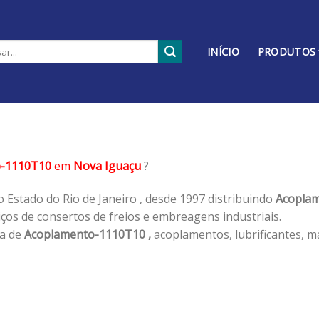
INÍCIO
PRODUTOS
o-1110T10
em
Nova Iguaçu
?
 Estado do Rio de Janeiro , desde 1997 distribuindo
Acoplam
os de consertos de freios e embreagens industriais.
ha de
Acoplamento-1110T10 ,
acoplamentos, lubrificantes, m