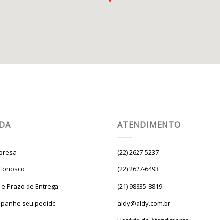
UDA
ATENDIMENTO
presa
(22) 2627-5237
 Conosco
(22) 2627-6493
e e Prazo de Entrega
(21) 98835-8819
panhe seu pedido
aldy@aldy.com.br