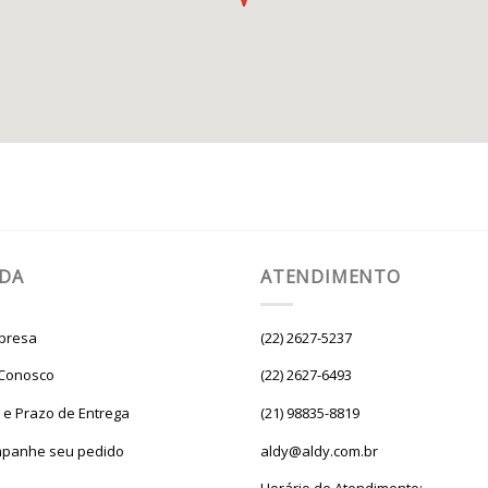
UDA
ATENDIMENTO
presa
(22) 2627-5237
 Conosco
(22) 2627-6493
e e Prazo de Entrega
(21) 98835-8819
panhe seu pedido
aldy@aldy.com.br