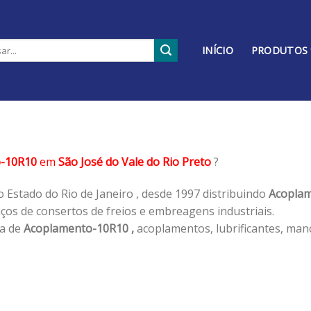
INÍCIO
PRODUTOS
-10R10
em
São José do Vale do Rio Preto
?
 Estado do Rio de Janeiro , desde 1997 distribuindo
Acoplam
os de consertos de freios e embreagens industriais.
ha de
Acoplamento-10R10 ,
acoplamentos, lubrificantes, man