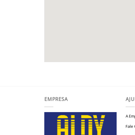
EMPRESA
AJ
A Em
Fale