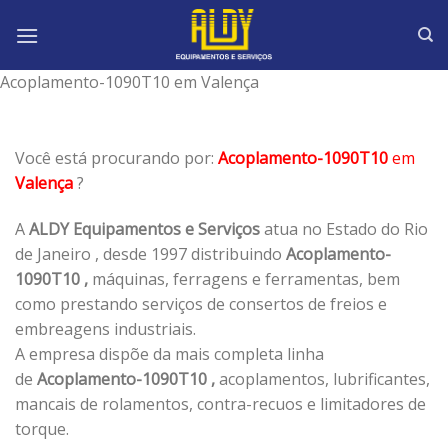
Skip
to
content
Acoplamento-1090T10 em Valença
Você está procurando por:
Acoplamento-1090T10
em
Valença
?
A
ALDY Equipamentos e Serviços
atua no Estado do Rio
de Janeiro , desde 1997 distribuindo
Acoplamento-
1090T10 ,
máquinas, ferragens e ferramentas, bem
como prestando serviços de consertos de freios e
embreagens industriais.
A empresa dispõe da mais completa linha
de
Acoplamento-1090T10 ,
acoplamentos, lubrificantes,
mancais de rolamentos, contra-recuos e limitadores de
torque.