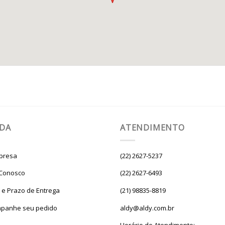
UDA
ATENDIMENTO
presa
(22) 2627-5237
 Conosco
(22) 2627-6493
e e Prazo de Entrega
(21) 98835-8819
panhe seu pedido
aldy@aldy.com.br