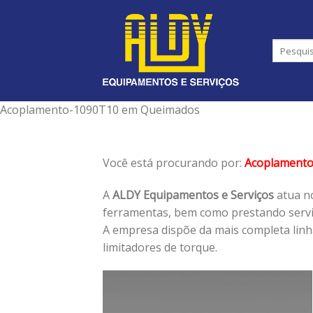
Skip
to
content
Acoplamento-1090T10 em Queimados
Você está procurando por:
Acoplament
A
ALDY Equipamentos e Serviços
atua no
ferramentas, bem como prestando serviç
A empresa dispõe da mais completa lin
limitadores de torque.