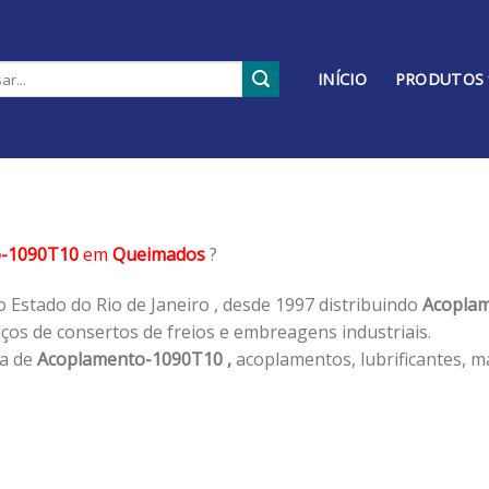
INÍCIO
PRODUTOS
o-1090T10
em
Queimados
?
 Estado do Rio de Janeiro , desde 1997 distribuindo
Acoplam
os de consertos de freios e embreagens industriais.
ha de
Acoplamento-1090T10 ,
acoplamentos, lubrificantes, m