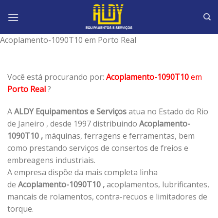
Skip
to
content
Acoplamento-1090T10 em Porto Real
Você está procurando por:
Acoplamento-1090T10
em
Porto Real
?
A
ALDY Equipamentos e Serviços
atua no Estado do Rio
de Janeiro , desde 1997 distribuindo
Acoplamento-
1090T10 ,
máquinas, ferragens e ferramentas, bem
como prestando serviços de consertos de freios e
embreagens industriais.
A empresa dispõe da mais completa linha
de
Acoplamento-1090T10 ,
acoplamentos, lubrificantes,
mancais de rolamentos, contra-recuos e limitadores de
torque.