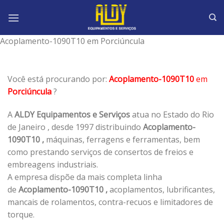
Skip
to
content
Acoplamento-1090T10 em Porciúncula
Você está procurando por:
Acoplamento-1090T10
em
Porciúncula
?
A
ALDY Equipamentos e Serviços
atua no Estado do Rio
de Janeiro , desde 1997 distribuindo
Acoplamento-
1090T10 ,
máquinas, ferragens e ferramentas, bem
como prestando serviços de consertos de freios e
embreagens industriais.
A empresa dispõe da mais completa linha
de
Acoplamento-1090T10 ,
acoplamentos, lubrificantes,
mancais de rolamentos, contra-recuos e limitadores de
torque.