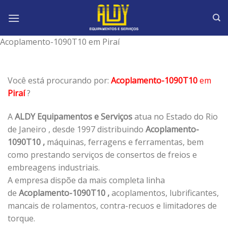
Skip
to
content
Acoplamento-1090T10 em Piraí
Você está procurando por:
Acoplamento-1090T10
em
Piraí
?
A
ALDY Equipamentos e Serviços
atua no Estado do Rio
de Janeiro , desde 1997 distribuindo
Acoplamento-
1090T10 ,
máquinas, ferragens e ferramentas, bem
como prestando serviços de consertos de freios e
embreagens industriais.
A empresa dispõe da mais completa linha
de
Acoplamento-1090T10 ,
acoplamentos, lubrificantes,
mancais de rolamentos, contra-recuos e limitadores de
torque.