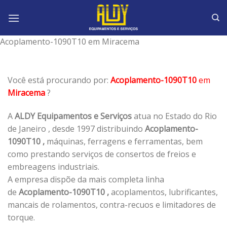
Skip
to
content
Acoplamento-1090T10 em Miracema
Você está procurando por:
Acoplamento-1090T10
em
Miracema
?
A
ALDY Equipamentos e Serviços
atua no Estado do Rio
de Janeiro , desde 1997 distribuindo
Acoplamento-
1090T10 ,
máquinas, ferragens e ferramentas, bem
como prestando serviços de consertos de freios e
embreagens industriais.
A empresa dispõe da mais completa linha
de
Acoplamento-1090T10 ,
acoplamentos, lubrificantes,
mancais de rolamentos, contra-recuos e limitadores de
torque.