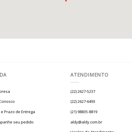
UDA
ATENDIMENTO
presa
(22) 2627-5237
 Conosco
(22) 2627-6493
e e Prazo de Entrega
(21) 98835-8819
panhe seu pedido
aldy@aldy.com.br