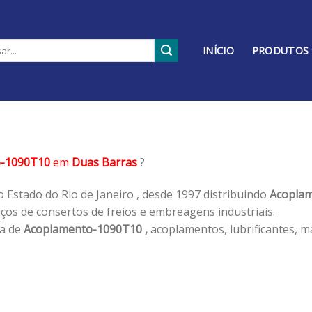
INÍCIO
PRODUTOS
o-1090T10
em
Duas Barras
?
 Estado do Rio de Janeiro , desde 1997 distribuindo
Acoplam
os de consertos de freios e embreagens industriais.
ha de
Acoplamento-1090T10 ,
acoplamentos, lubrificantes, m