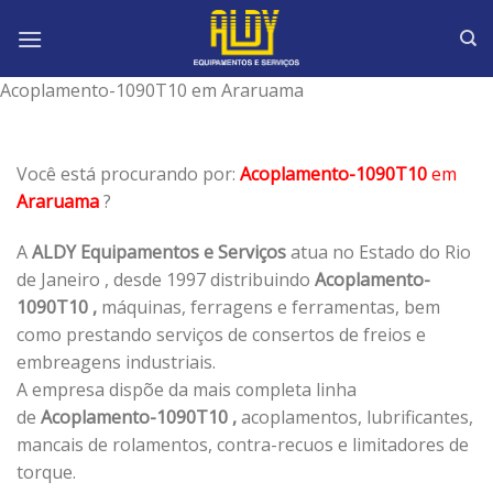
Skip
to
content
Acoplamento-1090T10 em Araruama
Você está procurando por:
Acoplamento-1090T10
em
Araruama
?
A
ALDY Equipamentos e Serviços
atua no Estado do Rio
de Janeiro , desde 1997 distribuindo
Acoplamento-
1090T10 ,
máquinas, ferragens e ferramentas, bem
como prestando serviços de consertos de freios e
embreagens industriais.
A empresa dispõe da mais completa linha
de
Acoplamento-1090T10 ,
acoplamentos, lubrificantes,
mancais de rolamentos, contra-recuos e limitadores de
torque.