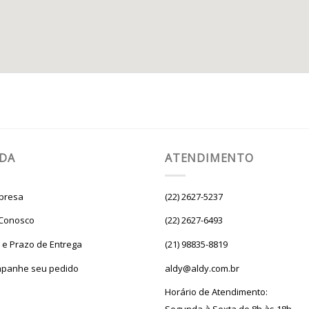
UDA
ATENDIMENTO
presa
(22) 2627-5237
 Conosco
(22) 2627-6493
e e Prazo de Entrega
(21) 98835-8819
panhe seu pedido
aldy@aldy.com.br
Horário de Atendimento: