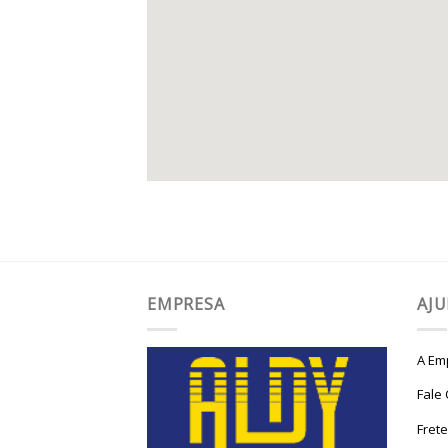
EMPRESA
AJ
A Em
Fale
Fret