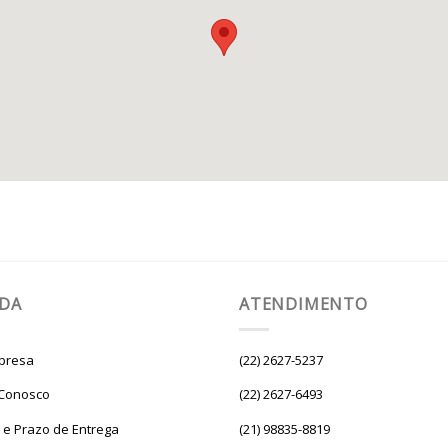
UDA
ATENDIMENTO
presa
(22) 2627-5237
 Conosco
(22) 2627-6493
e e Prazo de Entrega
(21) 98835-8819