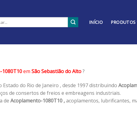
INÍCIO
PRODUTOS
o-1080T10
em
São Sebastião do Alto
?
 Estado do Rio de Janeiro , desde 1997 distribuindo
Acoplam
os de consertos de freios e embreagens industriais.
ha de
Acoplamento-1080T10 ,
acoplamentos, lubrificantes, m