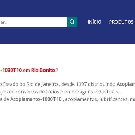
INÍCIO
PRODUTOS
o-1080T10
em
Rio Bonito
?
 Estado do Rio de Janeiro , desde 1997 distribuindo
Acoplam
os de consertos de freios e embreagens industriais.
ha de
Acoplamento-1080T10 ,
acoplamentos, lubrificantes, m