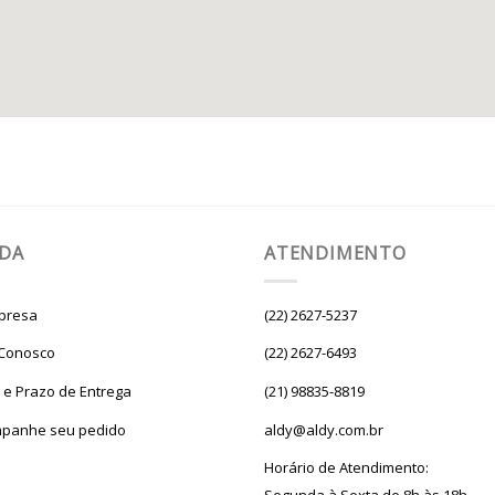
UDA
ATENDIMENTO
presa
(22) 2627-5237
 Conosco
(22) 2627-6493
e e Prazo de Entrega
(21) 98835-8819
panhe seu pedido
aldy@aldy.com.br
Horário de Atendimento: