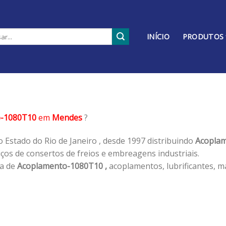
INÍCIO
PRODUTOS
o-1080T10
em
Mendes
?
 Estado do Rio de Janeiro , desde 1997 distribuindo
Acoplam
os de consertos de freios e embreagens industriais.
ha de
Acoplamento-1080T10 ,
acoplamentos, lubrificantes, m