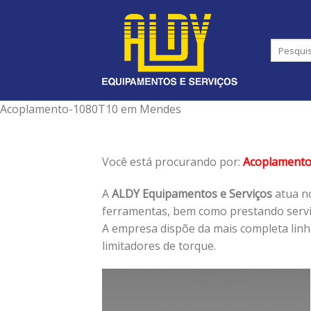
Skip
to
content
Acoplamento-1080T10 em Mendes
Você está procurando por:
Acoplament
A
ALDY Equipamentos e Serviços
atua no
ferramentas, bem como prestando serviç
A empresa dispõe da mais completa lin
limitadores de torque.