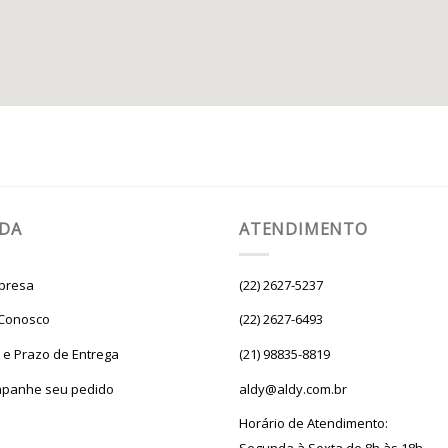
UDA
ATENDIMENTO
presa
(22) 2627-5237
 Conosco
(22) 2627-6493
e e Prazo de Entrega
(21) 98835-8819
panhe seu pedido
aldy@aldy.com.br
Horário de Atendimento: