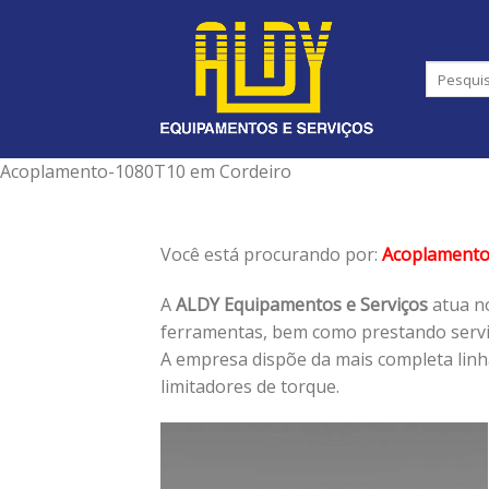
Skip
to
content
Acoplamento-1080T10 em Cordeiro
Você está procurando por:
Acoplament
A
ALDY Equipamentos e Serviços
atua no
ferramentas, bem como prestando serviç
A empresa dispõe da mais completa lin
limitadores de torque.