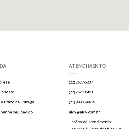
UDA
ATENDIMENTO
presa
(22) 2627-5237
 Conosco
(22) 2627-6493
e e Prazo de Entrega
(21) 98835-8819
panhe seu pedido
aldy@aldy.com.br
Horário de Atendimento: