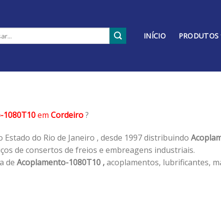
INÍCIO
PRODUTOS
o-1080T10
em
Cordeiro
?
 Estado do Rio de Janeiro , desde 1997 distribuindo
Acoplam
os de consertos de freios e embreagens industriais.
ha de
Acoplamento-1080T10 ,
acoplamentos, lubrificantes, m