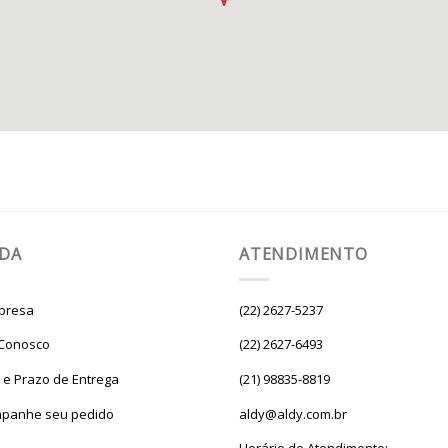
UDA
ATENDIMENTO
presa
(22) 2627-5237
 Conosco
(22) 2627-6493
e e Prazo de Entrega
(21) 98835-8819
panhe seu pedido
aldy@aldy.com.br