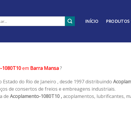
INÍCIO
PRODUTOS
o-1080T10
em
Barra Mansa
?
 Estado do Rio de Janeiro , desde 1997 distribuindo
Acoplam
os de consertos de freios e embreagens industriais.
ha de
Acoplamento-1080T10 ,
acoplamentos, lubrificantes, m