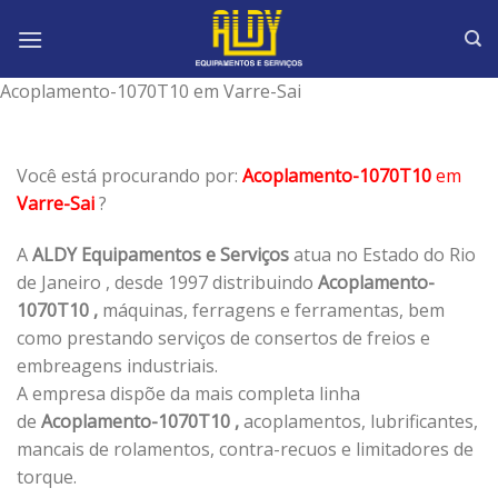
Skip
to
content
Acoplamento-1070T10 em Varre-Sai
Você está procurando por:
Acoplamento-1070T10
em
Varre-Sai
?
A
ALDY Equipamentos e Serviços
atua no Estado do Rio
de Janeiro , desde 1997 distribuindo
Acoplamento-
1070T10 ,
máquinas, ferragens e ferramentas, bem
como prestando serviços de consertos de freios e
embreagens industriais.
A empresa dispõe da mais completa linha
de
Acoplamento-1070T10 ,
acoplamentos, lubrificantes,
mancais de rolamentos, contra-recuos e limitadores de
torque.