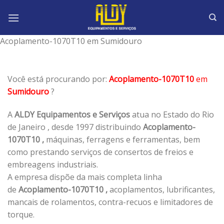
Skip
to
content
Acoplamento-1070T10 em Sumidouro
Você está procurando por:
Acoplamento-1070T10
em
Sumidouro
?
A
ALDY Equipamentos e Serviços
atua no Estado do Rio
de Janeiro , desde 1997 distribuindo
Acoplamento-
1070T10 ,
máquinas, ferragens e ferramentas, bem
como prestando serviços de consertos de freios e
embreagens industriais.
A empresa dispõe da mais completa linha
de
Acoplamento-1070T10 ,
acoplamentos, lubrificantes,
mancais de rolamentos, contra-recuos e limitadores de
torque.