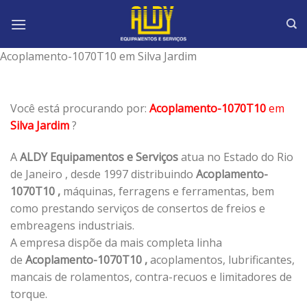
Skip
to
content
Acoplamento-1070T10 em Silva Jardim
Você está procurando por:
Acoplamento-1070T10
em
Silva Jardim
?
A
ALDY Equipamentos e Serviços
atua no Estado do Rio
de Janeiro , desde 1997 distribuindo
Acoplamento-
1070T10 ,
máquinas, ferragens e ferramentas, bem
como prestando serviços de consertos de freios e
embreagens industriais.
A empresa dispõe da mais completa linha
de
Acoplamento-1070T10 ,
acoplamentos, lubrificantes,
mancais de rolamentos, contra-recuos e limitadores de
torque.