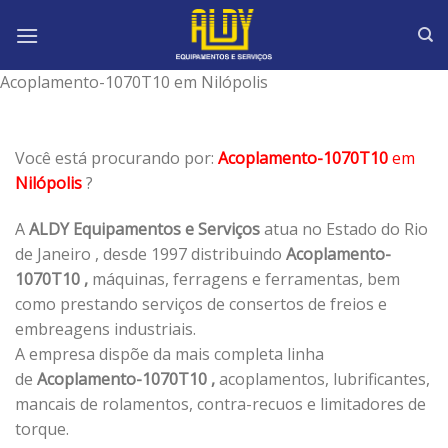
Skip
to
content
Acoplamento-1070T10 em Nilópolis
Você está procurando por:
Acoplamento-1070T10
em
Nilópolis
?
A
ALDY Equipamentos e Serviços
atua no Estado do Rio
de Janeiro , desde 1997 distribuindo
Acoplamento-
1070T10 ,
máquinas, ferragens e ferramentas, bem
como prestando serviços de consertos de freios e
embreagens industriais.
A empresa dispõe da mais completa linha
de
Acoplamento-1070T10 ,
acoplamentos, lubrificantes,
mancais de rolamentos, contra-recuos e limitadores de
torque.