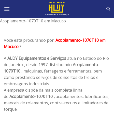
Skip
to
content
Acoplamento-1070T10 em Macuco
Você está procurando por:
Acoplamento-1070T10
em
Macuco
?
A
ALDY Equipamentos e Serviços
atua no Estado do Rio
de Janeiro , desde 1997 distribuindo
Acoplamento-
1070T10 ,
máquinas, ferragens e ferramentas, bem
como prestando serviços de consertos de freios e
embreagens industriais.
A empresa dispõe da mais completa linha
de
Acoplamento-1070T10 ,
acoplamentos, lubrificantes,
mancais de rolamentos, contra-recuos e limitadores de
torque.