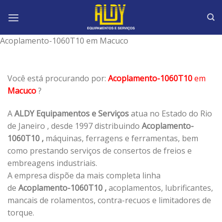
Skip
to
content
Acoplamento-1060T10 em Macuco
Você está procurando por:
Acoplamento-1060T10
em
Macuco
?
A
ALDY Equipamentos e Serviços
atua no Estado do Rio
de Janeiro , desde 1997 distribuindo
Acoplamento-
1060T10 ,
máquinas, ferragens e ferramentas, bem
como prestando serviços de consertos de freios e
embreagens industriais.
A empresa dispõe da mais completa linha
de
Acoplamento-1060T10 ,
acoplamentos, lubrificantes,
mancais de rolamentos, contra-recuos e limitadores de
torque.