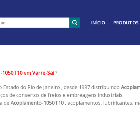
INÍCIO
PRODUTOS
o-1050T10
em
Varre-Sai
?
 Estado do Rio de Janeiro , desde 1997 distribuindo
Acoplam
os de consertos de freios e embreagens industriais.
ha de
Acoplamento-1050T10 ,
acoplamentos, lubrificantes, m