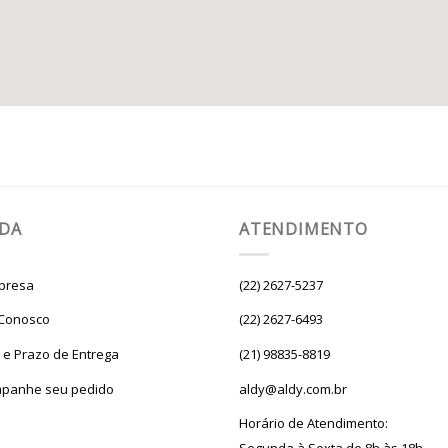
UDA
ATENDIMENTO
presa
(22) 2627-5237
 Conosco
(22) 2627-6493
e e Prazo de Entrega
(21) 98835-8819
panhe seu pedido
aldy@aldy.com.br
Horário de Atendimento: