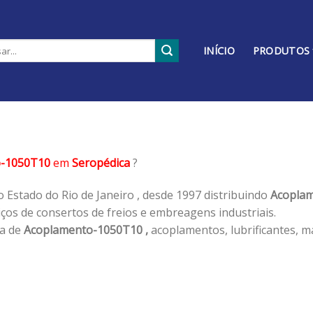
INÍCIO
PRODUTOS
o-1050T10
em
Seropédica
?
 Estado do Rio de Janeiro , desde 1997 distribuindo
Acoplam
os de consertos de freios e embreagens industriais.
ha de
Acoplamento-1050T10 ,
acoplamentos, lubrificantes, m