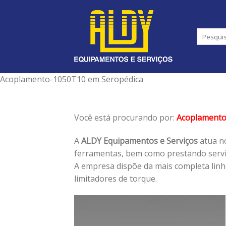
Skip
to
content
Acoplamento-1050T10 em Seropédica
Você está procurando por:
Acoplament
A
ALDY Equipamentos e Serviços
atua no
ferramentas, bem como prestando serviç
A empresa dispõe da mais completa lin
limitadores de torque.