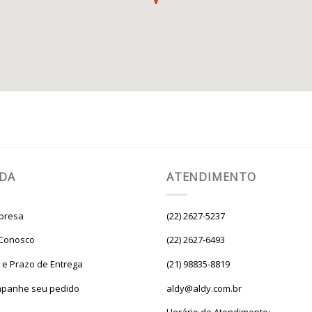
UDA
ATENDIMENTO
presa
(22) 2627-5237
 Conosco
(22) 2627-6493
e e Prazo de Entrega
(21) 98835-8819
panhe seu pedido
aldy@aldy.com.br