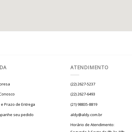
UDA
ATENDIMENTO
presa
(22) 2627-5237
 Conosco
(22) 2627-6493
e e Prazo de Entrega
(21) 98835-8819
panhe seu pedido
aldy@aldy.com.br
Horário de Atendimento: