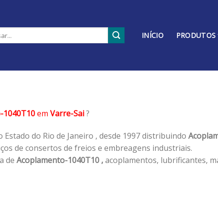
INÍCIO
PRODUTOS
o-1040T10
em
Varre-Sai
?
 Estado do Rio de Janeiro , desde 1997 distribuindo
Acoplam
os de consertos de freios e embreagens industriais.
ha de
Acoplamento-1040T10 ,
acoplamentos, lubrificantes, m