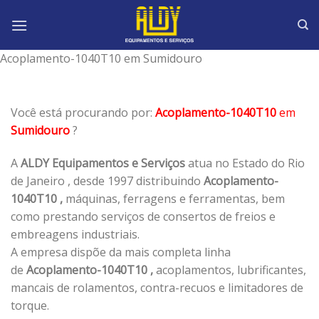
Skip
to
content
Acoplamento-1040T10 em Sumidouro
Você está procurando por:
Acoplamento-1040T10
em
Sumidouro
?
A
ALDY Equipamentos e Serviços
atua no Estado do Rio
de Janeiro , desde 1997 distribuindo
Acoplamento-
1040T10 ,
máquinas, ferragens e ferramentas, bem
como prestando serviços de consertos de freios e
embreagens industriais.
A empresa dispõe da mais completa linha
de
Acoplamento-1040T10 ,
acoplamentos, lubrificantes,
mancais de rolamentos, contra-recuos e limitadores de
torque.