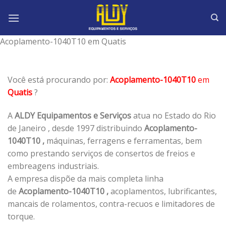
Skip
to
content
Acoplamento-1040T10 em Quatis
Você está procurando por:
Acoplamento-1040T10
em
Quatis
?
A
ALDY Equipamentos e Serviços
atua no Estado do Rio
de Janeiro , desde 1997 distribuindo
Acoplamento-
1040T10 ,
máquinas, ferragens e ferramentas, bem
como prestando serviços de consertos de freios e
embreagens industriais.
A empresa dispõe da mais completa linha
de
Acoplamento-1040T10 ,
acoplamentos, lubrificantes,
mancais de rolamentos, contra-recuos e limitadores de
torque.