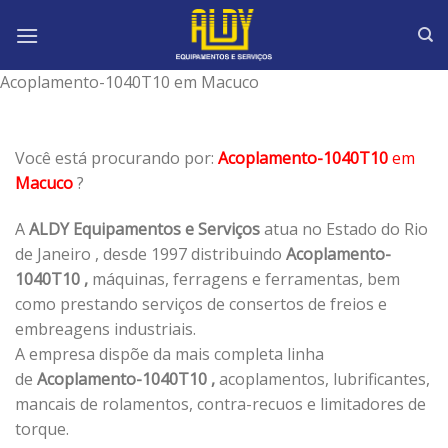
Skip
to
content
Acoplamento-1040T10 em Macuco
Você está procurando por:
Acoplamento-1040T10
em
Macuco
?
A
ALDY Equipamentos e Serviços
atua no Estado do Rio
de Janeiro , desde 1997 distribuindo
Acoplamento-
1040T10 ,
máquinas, ferragens e ferramentas, bem
como prestando serviços de consertos de freios e
embreagens industriais.
A empresa dispõe da mais completa linha
de
Acoplamento-1040T10 ,
acoplamentos, lubrificantes,
mancais de rolamentos, contra-recuos e limitadores de
torque.