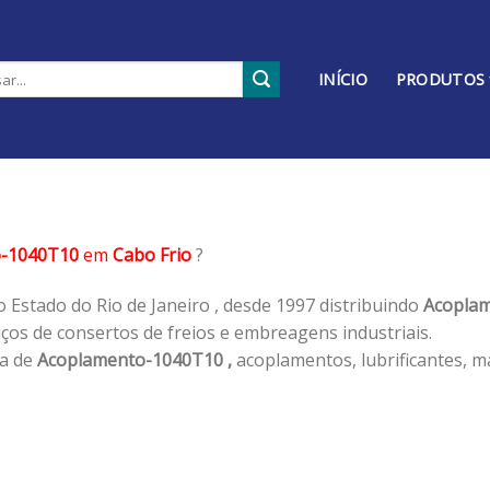
INÍCIO
PRODUTOS
o-1040T10
em
Cabo Frio
?
 Estado do Rio de Janeiro , desde 1997 distribuindo
Acoplam
os de consertos de freios e embreagens industriais.
ha de
Acoplamento-1040T10 ,
acoplamentos, lubrificantes, m