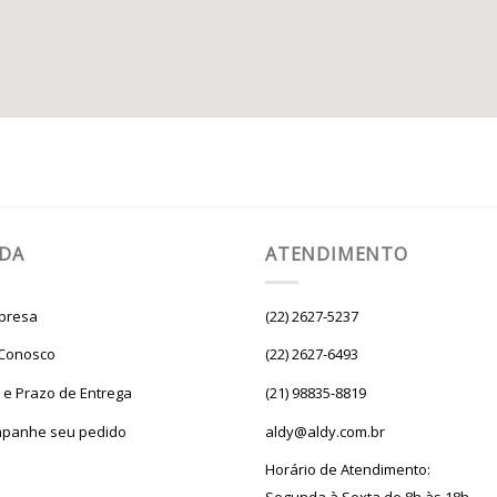
UDA
ATENDIMENTO
presa
(22) 2627-5237
 Conosco
(22) 2627-6493
e e Prazo de Entrega
(21) 98835-8819
panhe seu pedido
aldy@aldy.com.br
Horário de Atendimento: