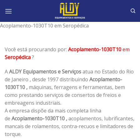
Skip
to
content
Acoplamento-1030T10 em Seropédica
Você está procurando por:
Acoplamento-1030T10
em
Seropédica
?
A
ALDY Equipamentos e Serviços
atua no Estado do Rio
de Janeiro , desde 1997 distribuindo
Acoplamento-
1030T10 ,
máquinas, ferragens e ferramentas, bem
como prestando serviços de consertos de freios e
embreagens industriais.
A empresa dispõe da mais completa linha
de
Acoplamento-1030T10 ,
acoplamentos, lubrificantes,
mancais de rolamentos, contra-recuos e limitadores de
torque.