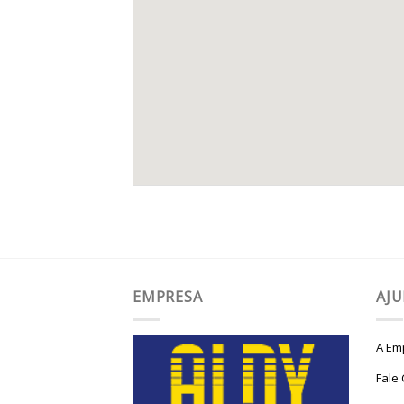
EMPRESA
AJ
A Em
Fale