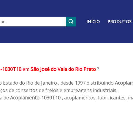
INÍCIO
PRODUTOS
o-1030T10
em
São José do Vale do Rio Preto
?
 Estado do Rio de Janeiro , desde 1997 distribuindo
Acoplam
os de consertos de freios e embreagens industriais.
ha de
Acoplamento-1030T10 ,
acoplamentos, lubrificantes, m