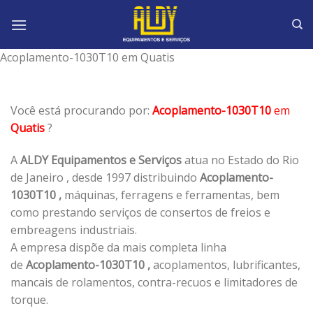
Skip
to
content
Acoplamento-1030T10 em Quatis
Você está procurando por:
Acoplamento-1030T10
em
Quatis
?
A
ALDY Equipamentos e Serviços
atua no Estado do Rio
de Janeiro , desde 1997 distribuindo
Acoplamento-
1030T10 ,
máquinas, ferragens e ferramentas, bem
como prestando serviços de consertos de freios e
embreagens industriais.
A empresa dispõe da mais completa linha
de
Acoplamento-1030T10 ,
acoplamentos, lubrificantes,
mancais de rolamentos, contra-recuos e limitadores de
torque.