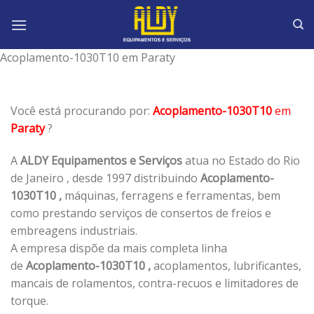
Skip
to
content
Acoplamento-1030T10 em Paraty
Você está procurando por:
Acoplamento-1030T10
em
Paraty
?
A
ALDY Equipamentos e Serviços
atua no Estado do Rio
de Janeiro , desde 1997 distribuindo
Acoplamento-
1030T10 ,
máquinas, ferragens e ferramentas, bem
como prestando serviços de consertos de freios e
embreagens industriais.
A empresa dispõe da mais completa linha
de
Acoplamento-1030T10 ,
acoplamentos, lubrificantes,
mancais de rolamentos, contra-recuos e limitadores de
torque.