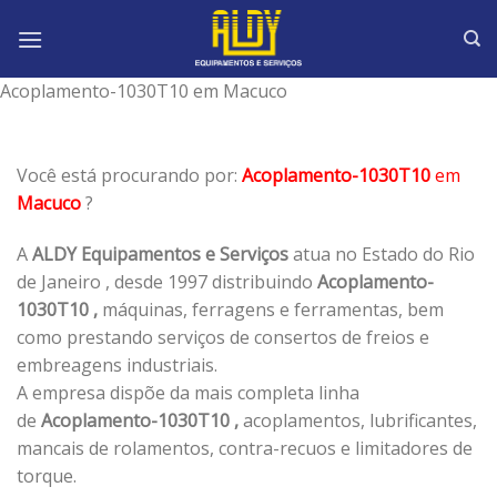
Skip
to
content
Acoplamento-1030T10 em Macuco
Você está procurando por:
Acoplamento-1030T10
em
Macuco
?
A
ALDY Equipamentos e Serviços
atua no Estado do Rio
de Janeiro , desde 1997 distribuindo
Acoplamento-
1030T10 ,
máquinas, ferragens e ferramentas, bem
como prestando serviços de consertos de freios e
embreagens industriais.
A empresa dispõe da mais completa linha
de
Acoplamento-1030T10 ,
acoplamentos, lubrificantes,
mancais de rolamentos, contra-recuos e limitadores de
torque.