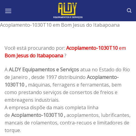
Skip
to
content
Acoplamento-1030T10 em Bom Jesus do Itabapoana
Você está procurando por:
Acoplamento-1030T10
em
Bom Jesus do Itabapoana
?
A
ALDY Equipamentos e Serviços
atua no Estado do Rio
de Janeiro , desde 1997 distribuindo
Acoplamento-
1030T10 ,
máquinas, ferragens e ferramentas, bem
como prestando serviços de consertos de freios e
embreagens industriais.
A empresa dispõe da mais completa linha
de
Acoplamento-1030T10 ,
acoplamentos, lubrificantes,
mancais de rolamentos, contra-recuos e limitadores de
torque.