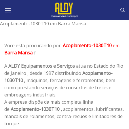
Skip
to
content
Acoplamento-1030T10 em Barra Mansa
Você está procurando por:
Acoplamento-1030T10
em
Barra Mansa
?
A
ALDY Equipamentos e Serviços
atua no Estado do Rio
de Janeiro , desde 1997 distribuindo
Acoplamento-
1030T10 ,
máquinas, ferragens e ferramentas, bem
como prestando serviços de consertos de freios e
embreagens industriais.
A empresa dispõe da mais completa linha
de
Acoplamento-1030T10 ,
acoplamentos, lubrificantes,
mancais de rolamentos, contra-recuos e limitadores de
torque.