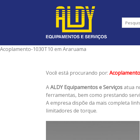
Skip
to
content
Acoplamento-1030T10 em Araruama
Você está procurando por:
Acoplament
A
ALDY Equipamentos e Serviços
atua no
ferramentas, bem como prestando serviç
A empresa dispõe da mais completa lin
limitadores de torque.