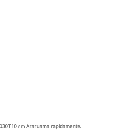
1030T10
em
Araruama rapidamente.