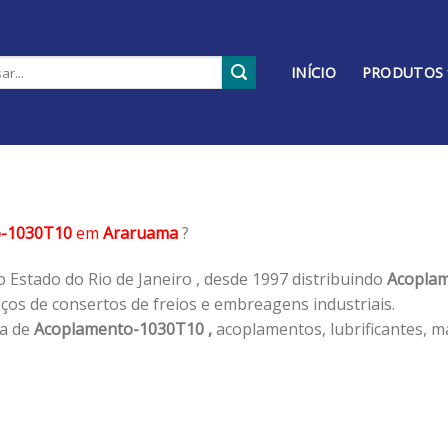
INÍCIO
PRODUTOS
o-1030T10
em
Araruama
?
 Estado do Rio de Janeiro , desde 1997 distribuindo
Acoplam
os de consertos de freios e embreagens industriais.
ha de
Acoplamento-1030T10 ,
acoplamentos, lubrificantes, m