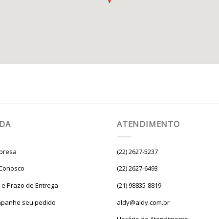
UDA
ATENDIMENTO
presa
(22) 2627-5237
 Conosco
(22) 2627-6493
e e Prazo de Entrega
(21) 98835-8819
panhe seu pedido
aldy@aldy.com.br