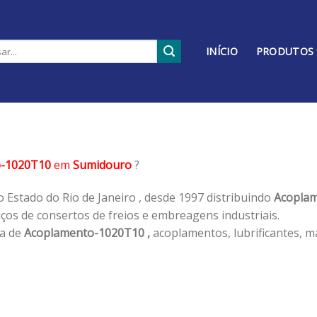
INÍCIO
PRODUTOS
o-1020T10
em
Sumidouro
?
 Estado do Rio de Janeiro , desde 1997 distribuindo
Acoplam
os de consertos de freios e embreagens industriais.
ha de
Acoplamento-1020T10 ,
acoplamentos, lubrificantes, m