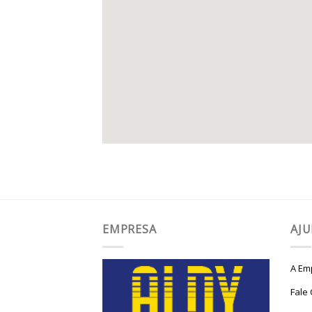
EMPRESA
AJ
A Em
Fale