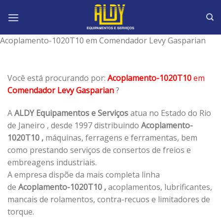
Skip
to
content
Acoplamento-1020T10 em Comendador Levy Gasparian
Você está procurando por:
Acoplamento-1020T10
em
Comendador Levy Gasparian
?
A
ALDY Equipamentos e Serviços
atua no Estado do Rio
de Janeiro , desde 1997 distribuindo
Acoplamento-
1020T10 ,
máquinas, ferragens e ferramentas, bem
como prestando serviços de consertos de freios e
embreagens industriais.
A empresa dispõe da mais completa linha
de
Acoplamento-1020T10 ,
acoplamentos, lubrificantes,
mancais de rolamentos, contra-recuos e limitadores de
torque.