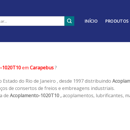
INÍCIO
PRODUTOS
o-1020T10
em
Carapebus
?
 Estado do Rio de Janeiro , desde 1997 distribuindo
Acoplam
os de consertos de freios e embreagens industriais.
ha de
Acoplamento-1020T10 ,
acoplamentos, lubrificantes, m