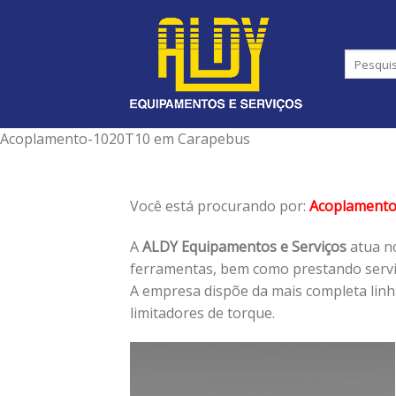
Skip
to
content
Acoplamento-1020T10 em Carapebus
Você está procurando por:
Acoplament
A
ALDY Equipamentos e Serviços
atua no
ferramentas, bem como prestando serviç
A empresa dispõe da mais completa lin
limitadores de torque.