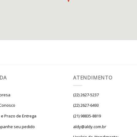
UDA
ATENDIMENTO
presa
(22) 2627-5237
 Conosco
(22) 2627-6493
e e Prazo de Entrega
(21) 98835-8819
panhe seu pedido
aldy@aldy.com.br