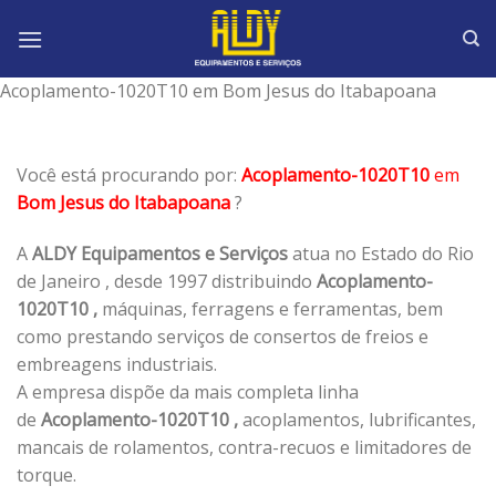
Skip
to
content
Acoplamento-1020T10 em Bom Jesus do Itabapoana
Você está procurando por:
Acoplamento-1020T10
em
Bom Jesus do Itabapoana
?
A
ALDY Equipamentos e Serviços
atua no Estado do Rio
de Janeiro , desde 1997 distribuindo
Acoplamento-
1020T10 ,
máquinas, ferragens e ferramentas, bem
como prestando serviços de consertos de freios e
embreagens industriais.
A empresa dispõe da mais completa linha
de
Acoplamento-1020T10 ,
acoplamentos, lubrificantes,
mancais de rolamentos, contra-recuos e limitadores de
torque.