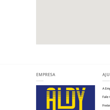
EMPRESA
AJ
A Em
Fale
Fret