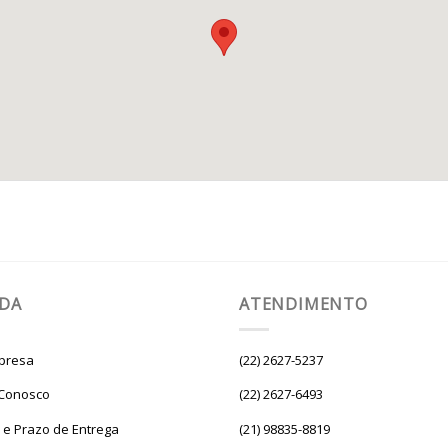
UDA
ATENDIMENTO
presa
(22) 2627-5237
 Conosco
(22) 2627-6493
e e Prazo de Entrega
(21) 98835-8819