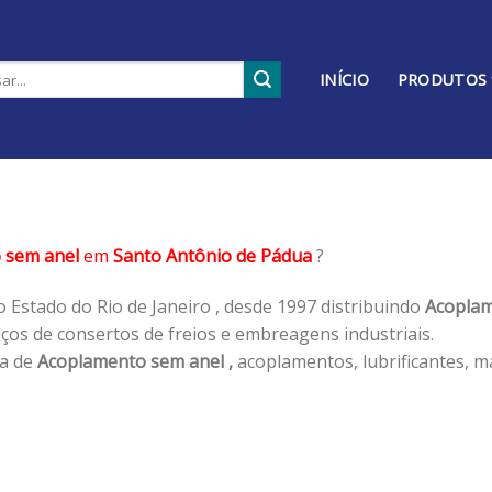
INÍCIO
PRODUTOS
 sem anel
em
Santo Antônio de Pádua
?
 Estado do Rio de Janeiro , desde 1997 distribuindo
Acoplam
os de consertos de freios e embreagens industriais.
ha de
Acoplamento sem anel ,
acoplamentos, lubrificantes, m