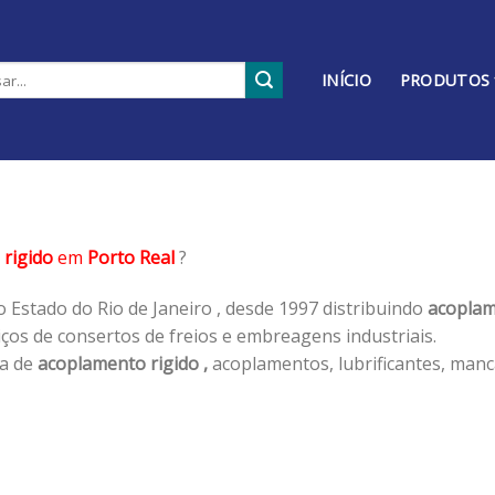
INÍCIO
PRODUTOS
rigido
em
Porto Real
?
 Estado do Rio de Janeiro , desde 1997 distribuindo
acoplam
os de consertos de freios e embreagens industriais.
ha de
acoplamento rigido ,
acoplamentos, lubrificantes, manc