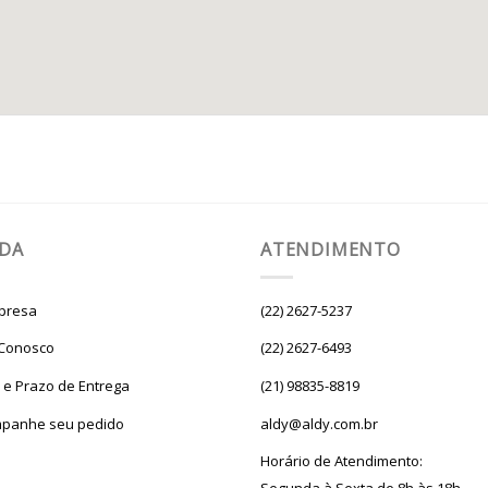
UDA
ATENDIMENTO
presa
(22) 2627-5237
 Conosco
(22) 2627-6493
e e Prazo de Entrega
(21) 98835-8819
panhe seu pedido
aldy@aldy.com.br
Horário de Atendimento: