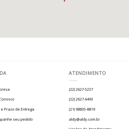
UDA
ATENDIMENTO
presa
(22) 2627-5237
 Conosco
(22) 2627-6493
e e Prazo de Entrega
(21) 98835-8819
panhe seu pedido
aldy@aldy.com.br