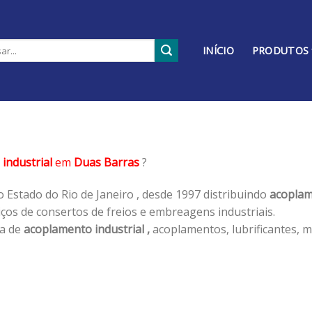
INÍCIO
PRODUTOS
industrial
em
Duas Barras
?
 Estado do Rio de Janeiro , desde 1997 distribuindo
acoplam
os de consertos de freios e embreagens industriais.
ha de
acoplamento industrial ,
acoplamentos, lubrificantes, m