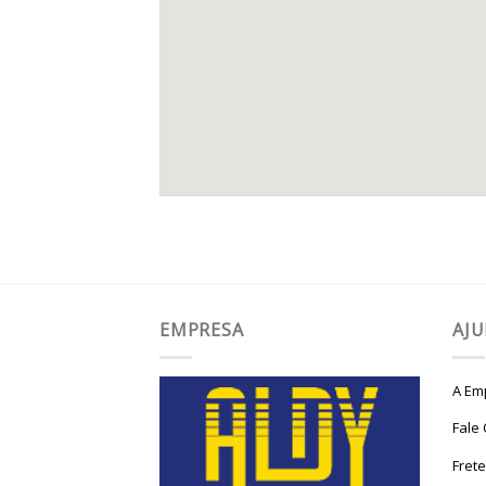
EMPRESA
AJ
A Em
Fale
Fret