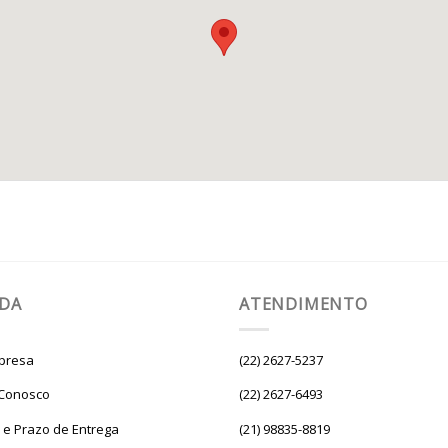
UDA
ATENDIMENTO
presa
(22) 2627-5237
 Conosco
(22) 2627-6493
e e Prazo de Entrega
(21) 98835-8819