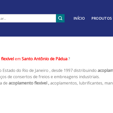
INÍCIO
PRODUTOS
flexivel
em
Santo Antônio de Pádua
?
 Estado do Rio de Janeiro , desde 1997 distribuindo
acoplame
os de consertos de freios e embreagens industriais.
ha de
acoplamento flexivel ,
acoplamentos, lubrificantes, man