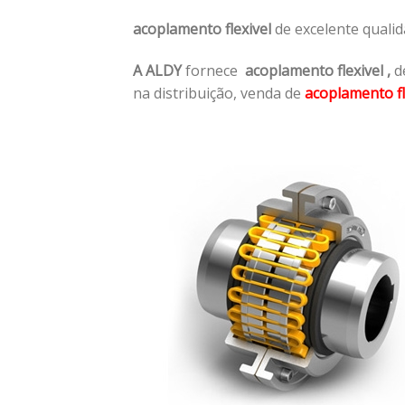
acoplamento flexivel
de excelente quali
A ALDY
fornece
acoplamento flexivel
,
de
na distribuição, venda de
acoplamento fl