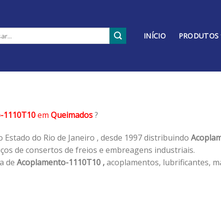
INÍCIO
PRODUTOS
o-1110T10
em
Queimados
?
 Estado do Rio de Janeiro , desde 1997 distribuindo
Acoplam
os de consertos de freios e embreagens industriais.
ha de
Acoplamento-1110T10 ,
acoplamentos, lubrificantes, m