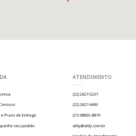
UDA
ATENDIMENTO
presa
(22) 2627-5237
 Conosco
(22) 2627-6493
e e Prazo de Entrega
(21) 98835-8819
panhe seu pedido
aldy@aldy.com.br