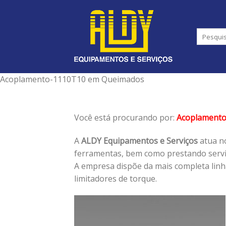
Skip
to
content
Acoplamento-1110T10 em Queimados
Você está procurando por:
Acoplament
A
ALDY Equipamentos e Serviços
atua no
ferramentas, bem como prestando serviç
A empresa dispõe da mais completa lin
limitadores de torque.