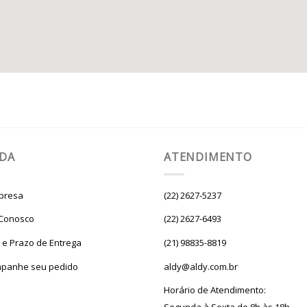
UDA
ATENDIMENTO
presa
(22) 2627-5237
 Conosco
(22) 2627-6493
e e Prazo de Entrega
(21) 98835-8819
panhe seu pedido
aldy@aldy.com.br
Horário de Atendimento: