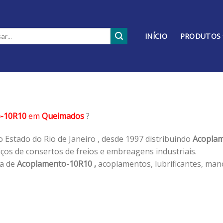
INÍCIO
PRODUTOS
-10R10
em
Queimados
?
 Estado do Rio de Janeiro , desde 1997 distribuindo
Acoplam
os de consertos de freios e embreagens industriais.
ha de
Acoplamento-10R10 ,
acoplamentos, lubrificantes, man