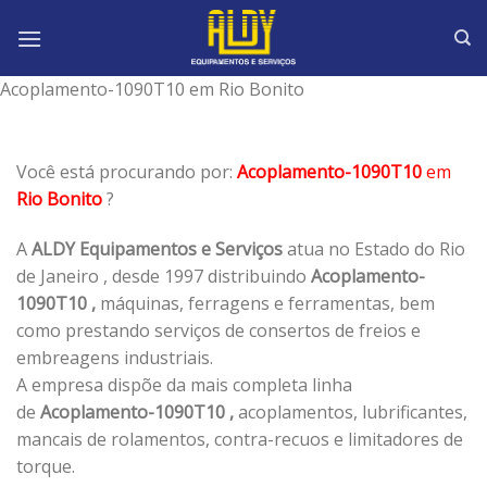
Skip
to
content
Acoplamento-1090T10 em Rio Bonito
Você está procurando por:
Acoplamento-1090T10
em
Rio Bonito
?
A
ALDY Equipamentos e Serviços
atua no Estado do Rio
de Janeiro , desde 1997 distribuindo
Acoplamento-
1090T10 ,
máquinas, ferragens e ferramentas, bem
como prestando serviços de consertos de freios e
embreagens industriais.
A empresa dispõe da mais completa linha
de
Acoplamento-1090T10 ,
acoplamentos, lubrificantes,
mancais de rolamentos, contra-recuos e limitadores de
torque.